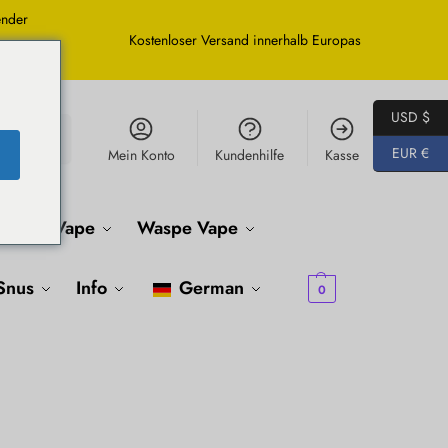
ender
Kostenloser Versand innerhalb Europas
USD $
Suche
EUR €
Mein Konto
Kundenhilfe
Kasse
ifancy Vape
Waspe Vape
€
0.00
Snus
Info
German
0