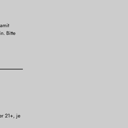
damit
. Bitte
er 21+, je