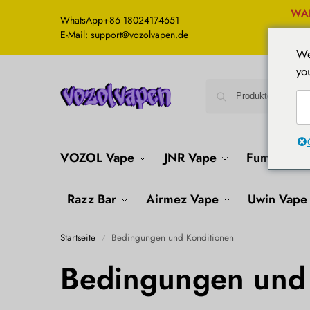
WA
WhatsApp
+86 18024174651
E-Mail: support@vozolvapen.de
We
yo
VOZOL Vape
JNR Vape
Fumot Vap
Razz Bar
Airmez Vape
Uwin Vape
Startseite
Bedingungen und Konditionen
/
Bedingungen und 