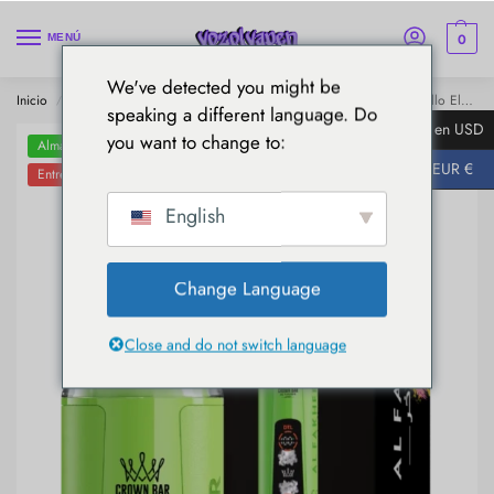
0
MENÚ
We've detected you might be
Inicio
Al Fakher
AL Fakher 8000 Cristal
AL Fakher 8000 Cigarrillo Electrónico Desechable - Limón Lima Cereza Efervescente
/
/
/
speaking a different language. Do
$ en USD
you want to change to:
Almacenes de la UE
EUR €
Entrega en 5-7 días
English
Change Language
Close and do not switch language