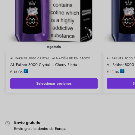
Agotado
AL FAKHER 8000 CRISTAL
,
ALMACÉN UE EN STOCK
AL FAKHER 8000 
AL Fakher 8000 Crystal – Cherry Fiesta
AL Fakher 8000 
€
13.06
€
13.06
Seleccionar opciones
S
Envío gratuito
Envío gratuito dentro de Europa