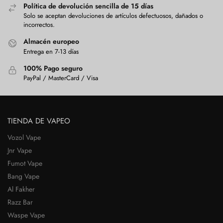
Política de devolución sencilla de 15 días
Solo se aceptan devoluciones de artículos defectuosos, dañados o
incorrectos.
Almacén europeo
Entrega en 7-13 días
100% Pago seguro
PayPal / MasterCard / Visa
TIENDA DE VAPEO
Vozol Vape
Jnr Vape
Fumot Vape
Bang Vape
Al Fakher
Razz Bar
Waspe Vape