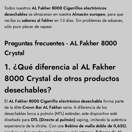
Todos nuestros
AL Fakher 8000 Cigarrillos electrónicos
desechables
se almacenan en nuestra
Almacén europeo
, para que
reciba su
sabores al fakher
en 1-3 días. Sin problemas de aduanas,
sólo puro placer de vapear.
Preguntas frecuentes - AL Fakher 8000
Crystal
1. ¿Qué diferencia al AL Fakher
8000 Crystal de otros productos
desechables?
El
AL Fakher 8000 Cigarrillo electrónico desechable
forma parte
de la élite
Crown Bar AL Fakher
serie. A diferencia de los
desechables boca a pulmón (MTL) estándar, este dispositivo está
diseñado para
DTL (Directo al pulmón)
vaping, imitando la auténtica
experiencia de la shisha. Con una
Bobina de malla doble de 0,65Ω
,
produce nubes mucho más espesas y más intensas.
Sabores de AL