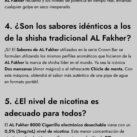
AL Fakher
recuento y los niveles de potencia en tiempo real, evitando
cualquier golpe en seco inesperado.
4. ¿Son los sabores idénticos a los
de la shisha tradicional AL Fakher?
¡Sí! El
Sabores de AL Fakher
utilizados en la serie Crown Bar se
formulan utilizando los mismos perfiles aromáticos que hicieron de la
AL Fakher
la marca de shisha líder en el mundo. Ya sea la icónica
Dos manzanas
(Amor mágico) o el refrescante
Chicle de menta
, Con
esta máquina, obtendrá el sabor más auténtico de una pipa de agua
en formato portátil.
5. ¿El nivel de nicotina es
adecuado para todos?
El
AL Fakher 8000 Cigarrillo electrónico desechable
viene con un
0,5% (5mg/mL) nivel de nicotina
. Esta menor concentración de