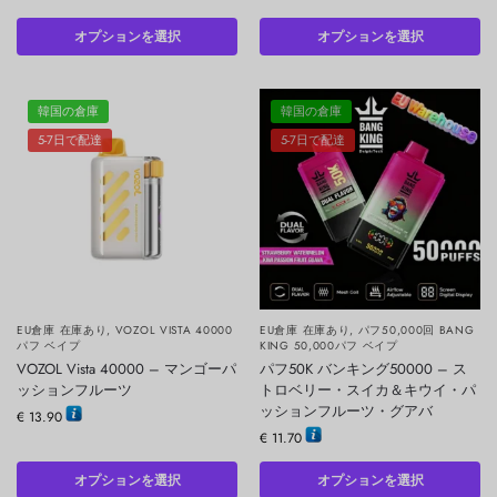
オプションを選択
オプションを選択
韓国の倉庫
韓国の倉庫
5-7日で配達
5-7日で配達
EU倉庫 在庫あり
,
VOZOL VISTA 40000
EU倉庫 在庫あり
,
パフ50,000回 BANG
パフ ベイプ
KING 50,000パフ ベイプ
VOZOL Vista 40000 – マンゴーパ
パフ50K バンキング50000 – ス
ッションフルーツ
トロベリー・スイカ＆キウイ・パ
ッションフルーツ・グアバ
€
13.90
€
11.70
オプションを選択
オプションを選択