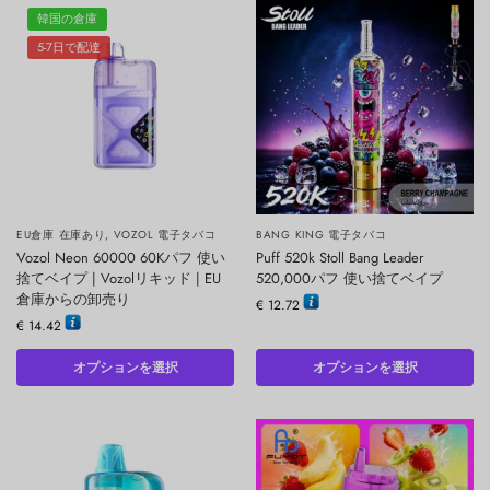
韓国の倉庫
5-7日で配達
EU倉庫 在庫あり
,
VOZOL 電子タバコ
BANG KING 電子タバコ
Vozol Neon 60000 60Kパフ 使い
Puff 520k Stoll Bang Leader
捨てベイプ | Vozolリキッド | EU
520,000パフ 使い捨てベイプ
倉庫からの卸売り
€
12.72
€
14.42
オプションを選択
オプションを選択