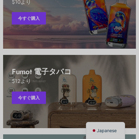
$10より
今すぐ購入
Polish
Swedish
Fumot 電子タバコ
Dutch
Spanish
$12より
French
今すぐ購入
Italian
English
German
Japanese