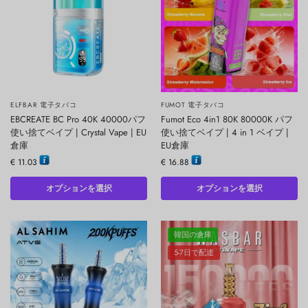
ELFBAR 電子タバコ
FUMOT 電子タバコ
EBCREATE BC Pro 40K 40000パフ
Fumot Eco 4in1 80K 80000K パフ
使い捨てベイプ | Crystal Vape | EU
使い捨てベイプ | 4 in 1 ベイプ |
倉庫
EU倉庫
€
11.03
€
16.88
オプションを選択
オプションを選択
韓国の倉庫
5-7日で配達