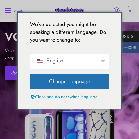
0
メニュ
ー
We've detected you might be
VOZOL ベイプ
speaking a different language. Do
USD $
you want to change to:
ユーロ €
Vozol Vape 公式認定：世界をリードする使い捨てVapeの
小売・卸売プラットフォーム
English
今すぐベイプを購入
Change Language
Close and do not switch language