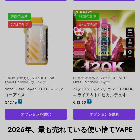
韓国の倉庫
韓国の倉庫
5-7日で配達
5-7日で配達
EU倉庫 在庫あり
,
VOZOL GEAR
EU倉庫 在庫あり
,
パフ120K BANG
POWER 20000パフ ベイプ
LEGEND 12000 ベイプ
Vozol Gear Power 20000 – マン
パフ120k バンレジェンド120000
ゴーアイス
– ライチ＆トロピカルデュオ
€
13.16
€
13.69
オプションを選択
オプションを選択
2026年、最も売れている使い捨てVAPE