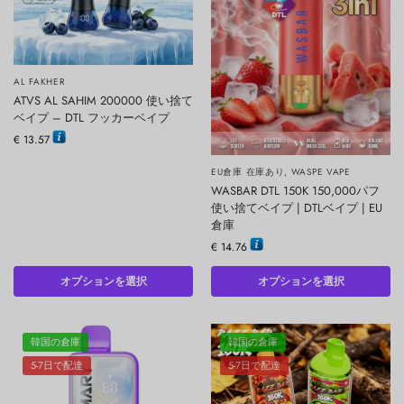
AL FAKHER
ATVS AL SAHIM 200000 使い捨て
ベイプ – DTL フッカーベイプ
€
13.57
EU倉庫 在庫あり
,
WASPE VAPE
WASBAR DTL 150K 150,000パフ
使い捨てベイプ | DTLベイプ | EU
倉庫
€
14.76
オプションを選択
オプションを選択
韓国の倉庫
韓国の倉庫
5-7日で配達
5-7日で配達