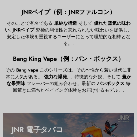
JNRベイプ（例：JNRファルコン）
そのことで有名である
単純な構造
そして
優れた蒸気の味わ
い
.
JNRベイプ
究極の利便性と忘れられない味わいを提供し、
安定した体験を重視するユーザーにとって理想的な相棒とな
る。.
Bang King Vape（例：バン・ボックス）
その
Bang vape
このシリーズは、その〜性から若い世代に非
常に人気がある。
強力な爆発
, 、特徴的な外観、そして
豊か
な果実味
フレーバーの組み合わせ。最新の
バンボックス
毎
回驚きに満ちたベイピング体験をお届けするモデル。.
JNR 電子タバコ