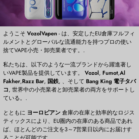
ようこそ
VozolVapen
- は、安定したEU倉庫フルフィ
ルメントとグローバルな流通能力を持つプロの使い
捨てVAPE小売・卸売業者です。.
私たちは、以下のような一流ブランドから躍進著し
いVAPE製品を提供しています。
Vozol
,
Fumot
,
Al
Fakher
,
Razz Bar
,
国鉄
, 、そして
Bang King 電子タバ
コ
, 世界中の小売業者と卸売業者の両方をサポートし
ている。.
とともに
ヨーロピアン
倉庫の在庫と効率的なロジス
ティックスにより、EU圏内の在庫のある商品であれ
ば、ほとんどのご注文を3～7営業日以内にお届けす
ることが可能です。.