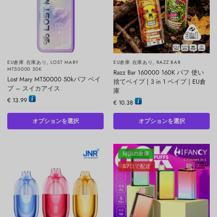
EU倉庫 在庫あり
,
LOST MARY
EU倉庫 在庫あり
,
RAZZ BAR
MT50000 50K
Razz Bar 160000 160K パフ 使い
Lost Mary MT50000 50kパフ ベイ
捨てベイプ | 3 in 1 ベイプ | EU倉
プ – スイカアイス
庫
€
13.99
€
10.38
オプションを選択
オプションを選択
韓国の倉庫
5-7日で配達