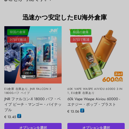
迅速かつ安定したEU海外倉庫
韓国の倉庫
韓国の倉庫
5-7日で配達
5-7日で配達
EU倉庫 在庫あり
,
JNR FALCON X
60K VAPE WASPE AIVIOU 60000 3 IN
18000パフ ベイプ
1
,
EU倉庫 在庫あり
JNR ファルコン-X 18000 パフ・ベ
60k Vape Waspe Aiviou 60000 -
イプ ピーチ・マンゴー・パイナッ
エナジー・ポップ・ブラスト
プル
€
13.06
€
13.45
オプションを選択
オプションを選択