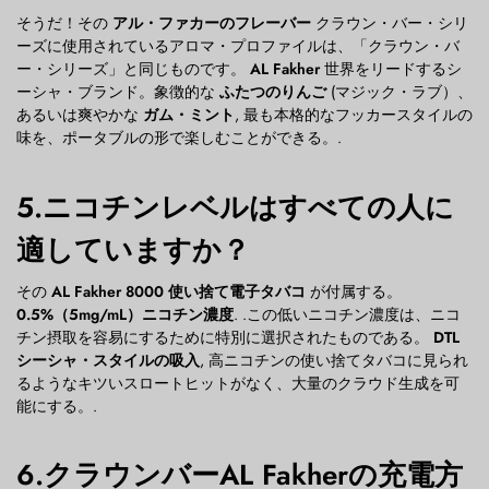
そうだ！その
アル・ファカーのフレーバー
クラウン・バー・シリ
ーズに使用されているアロマ・プロファイルは、「クラウン・バ
ー・シリーズ」と同じものです。
AL Fakher
世界をリードするシ
ーシャ・ブランド。象徴的な
ふたつのりんご
(マジック・ラブ）、
あるいは爽やかな
ガム・ミント
, 最も本格的なフッカースタイルの
味を、ポータブルの形で楽しむことができる。.
5.ニコチンレベルはすべての人に
適していますか？
その
AL Fakher 8000 使い捨て電子タバコ
が付属する。
0.5%（5mg/mL）ニコチン濃度
. .この低いニコチン濃度は、ニコ
チン摂取を容易にするために特別に選択されたものである。
DTL
シーシャ・スタイルの吸入
, 高ニコチンの使い捨てタバコに見られ
るようなキツいスロートヒットがなく、大量のクラウド生成を可
能にする。.
6.クラウンバーAL Fakherの充電方