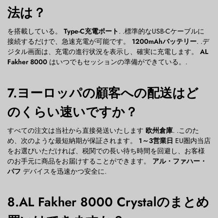
法は？
を搭載している。
Type-C充電ポート
. .標準的なUSB-Cケーブルに
接続するだけで、急速充電が可能です。
1200mAhバッテリー
. .デ
ジタル画面は、充電の進行状況を表示し、確実に充電します。
AL
Fakher 8000
はいつでもセッションの準備ができている。.
7.ヨーロッパの顧客への配送はど
のくらい速いですか？
すべての注文は当社から直接発送いたします
欧州倉庫
. .このた
め、次のような最短納期が保証されます。
1～3営業日
EU圏内当店
をお選びいただければ、税関での長い待ち時間を回避し、お客様
のお手元に商品をお届けすることができます。
アル・ファハー・
パフ
デバイスを迅速かつ安全に.
8.AL Fakher 8000 Crystalのまとめ