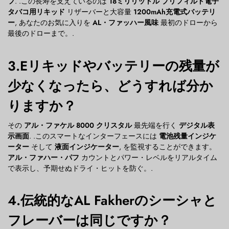
フ
. .この長寿を支えているのは
18ミリリットル プリフィルド電子
タバコ用リキッド
リザーバーと大容量
1200mAh充電式バッテリ
ー
, あなたのお気に入りを
AL・ファッハー風味
最初のドローから
最後のドローまで。.
3.Eリキッドやバッテリーの残量が
少なくなったら、どうすれば分か
りますか？
その
アル・ファケル 8000 クリスタル
最先端を行く
デジタル表
示画面
. .このスマートなインターフェースには
電池残量インジケ
ーター
そして
液面インジケーター
, を監視することができます。
アル・ファハー・パフ
カウントとパワー・レベルをリアルタイム
で表示し、予期せぬドライ・ヒットを防ぐ。.
4.伝統的なAL Fakherのシーシャと
フレーバーは同じですか？