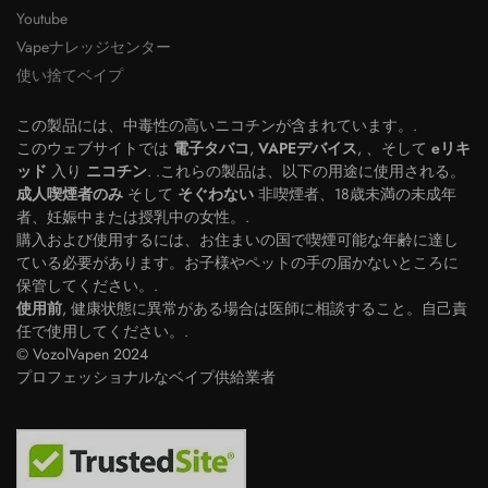
Youtube
Vapeナレッジセンター
使い捨てベイプ
この製品には、中毒性の高いニコチンが含まれています。.
このウェブサイトでは
電子タバコ
,
VAPEデバイス
, 、そして
eリキ
ッド
入り
ニコチン
. .これらの製品は、以下の用途に使用される。
成人喫煙者のみ
そして
そぐわない
非喫煙者、18歳未満の未成年
者、妊娠中または授乳中の女性。.
購入および使用するには、お住まいの国で喫煙可能な年齢に達し
ている必要があります。お子様やペットの手の届かないところに
保管してください。.
使用前
, 健康状態に異常がある場合は医師に相談すること。自己責
Polish
任で使用してください。.
© VozolVapen 2024
Swedish
プロフェッショナルなベイプ供給業者
Dutch
Spanish
French