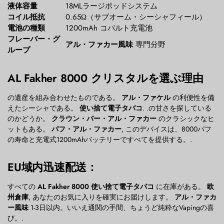
液体容量
18MLラージポッドシステム
コイル抵抗
0.65Ω（サブオーム・シーシャフィール）
電池の種類
1200mAh コバルト充電池
フレーバー・グ
アル・ファカー風味
専門分野
ループ
AL Fakher 8000 クリスタルを選ぶ理由
の遺産を組み合わせたものである。
アル・ファケル
の利便性を備
えたシーシャである。
使い捨て電子タバコ
. .の甘さを探している
のかどうか。
クラウン・バー・アル・ファカー
のクラシックなヒ
ットもある。
パフ・アル・ファカー
, このデバイスは、8000パフ
の寿命と充電式1200mAhバッテリーですべてを提供する。.
EU域内迅速配送：
すべての
AL Fakher 8000 使い捨て電子タバコ
に在庫がある。
欧
州倉庫
, あなたのお気に入りを確実にお届けします。
アル・ファカ
ー風味
1-3日以内。いいえ通関の手間、ちょうど純粋なVapingの喜
び。.