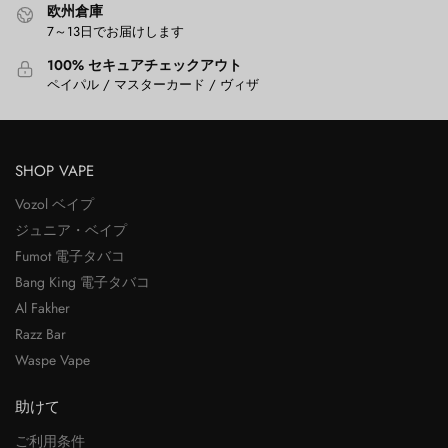
欧州倉庫
7～13日でお届けします
100% セキュアチェックアウト
ペイパル / マスターカード / ヴィザ
SHOP VAPE
Vozol ベイプ
ジュニア・ベイプ
Fumot 電子タバコ
Bang King 電子タバコ
Al Fakher
Razz Bar
Waspe Vape
助けて
ご利用条件