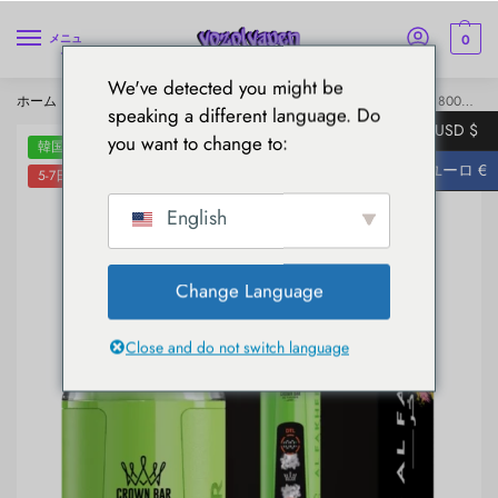
0
メニュ
ー
We've detected you might be
ホーム
Al Fakher
アル・ファケル 8000 クリスタル
AL Fakher 8000 使い捨て電子タバコ - レモン・ライム・チェリー・フィズ
/
/
/
speaking a different language. Do
USD $
you want to change to:
韓国の倉庫
ユーロ €
5-7日で配達
English
Change Language
Close and do not switch language