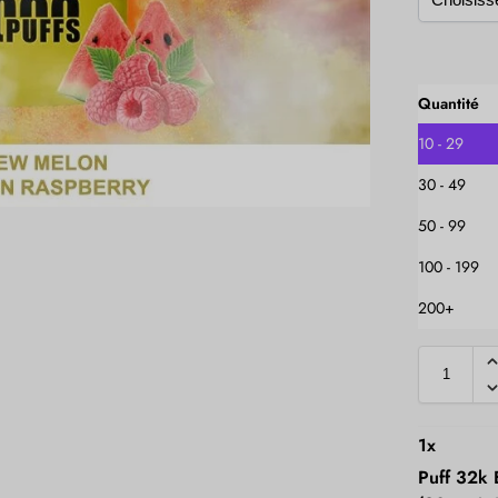
Quantité
10 - 29
30 - 49
50 - 99
100 - 199
200+
1
x
Puff 32k 