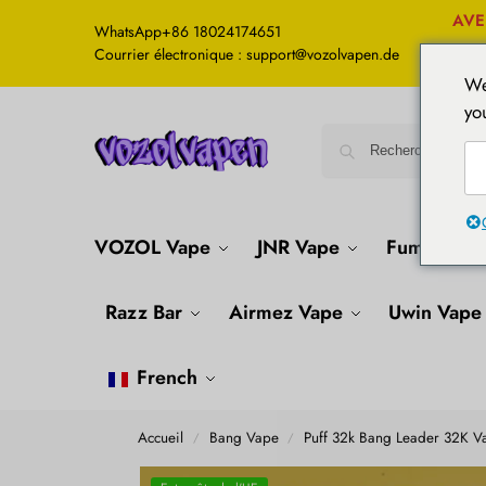
AVE
WhatsApp
+86 18024174651
Courrier électronique : support@vozolvapen.de
We
yo
VOZOL Vape
JNR Vape
Fumot Vap
Razz Bar
Airmez Vape
Uwin Vape
French
Accueil
Bang Vape
Puff 32k Bang Leader 32K V
/
/