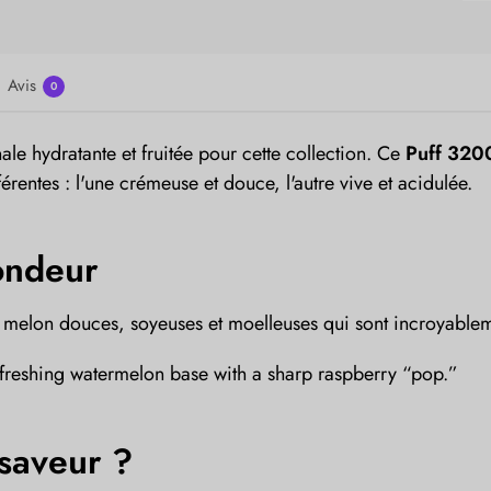
Avis
0
ale hydratante et fruitée pour cette collection. Ce
Puff 320
érentes : l'une crémeuse et douce, l'autre vive et acidulée.
ondeur
 melon douces, soyeuses et moelleuses qui sont incroyable
freshing watermelon base with a sharp raspberry “pop.”
 saveur ?