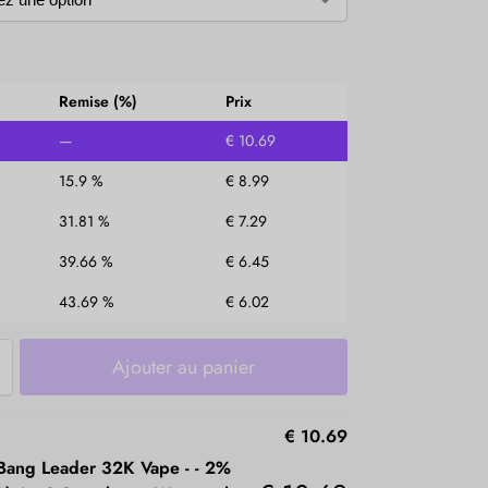
Remise (%)
Prix
—
€
10.69
15.9 %
€
8.99
31.81 %
€
7.29
39.66 %
€
6.45
43.69 %
€
6.02
Ajouter au panier
€
10.69
Bang Leader 32K Vape -
-
2%