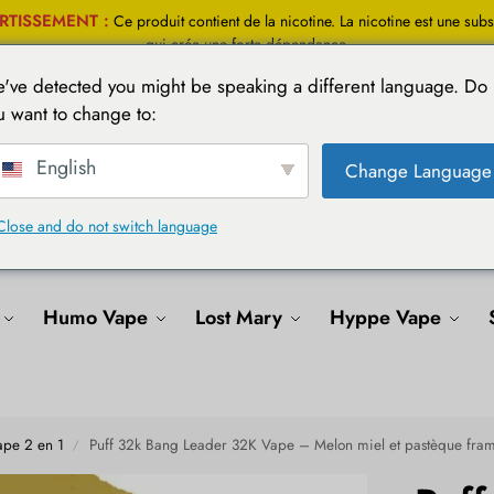
RTISSEMENT :
Ce produit contient de la nicotine. La nicotine est une sub
qui crée une forte dépendance.
've detected you might be speaking a different language. Do
u want to change to:
Rechercher
English
Change Language
Close and do not switch language
e
Elfbar Vape
Bang Vape
Al Fakher
H
Humo Vape
Lost Mary
Hyppe Vape
ape 2 en 1
Puff 32k Bang Leader 32K Vape – Melon miel et pastèque fra
/