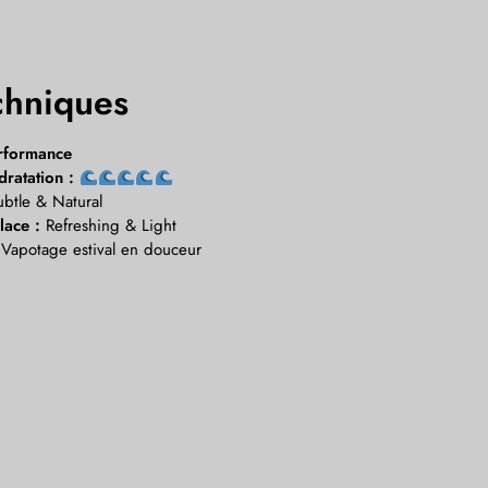
chniques
erformance
ratation :
btle & Natural
lace :
Refreshing & Light
Vapotage estival en douceur