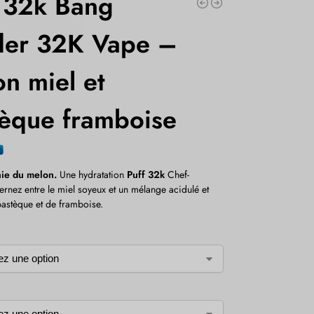
f 32k Bang
der 32K Vape –
n miel et
tèque framboise
ie du melon.
Une hydratation
Puff 32k
Chef-
ernez entre le miel soyeux et un mélange acidulé et
pastèque et de framboise.