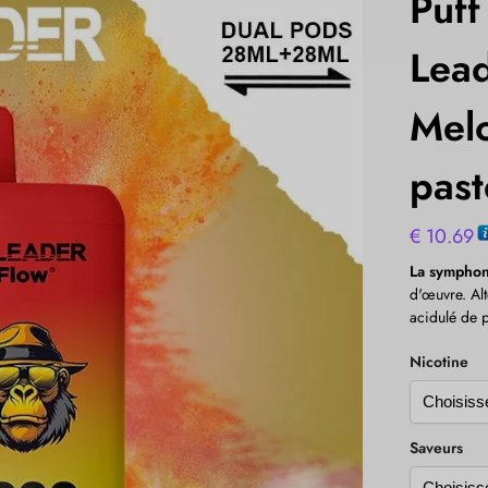
Puf
Lea
Melo
pas
€
10.69
La symphon
d'œuvre. Alt
acidulé de 
Nicotine
Saveurs