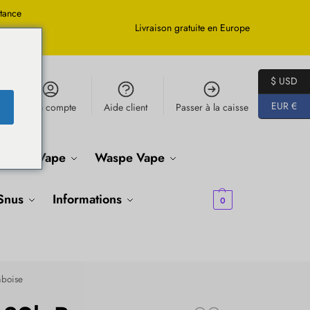
stance
Livraison gratuite en Europe
$ USD
EUR €
Mon compte
Aide client
Passer à la caisse
ifancy Vape
Waspe Vape
€
0.00
Snus
Informations
0
mboise