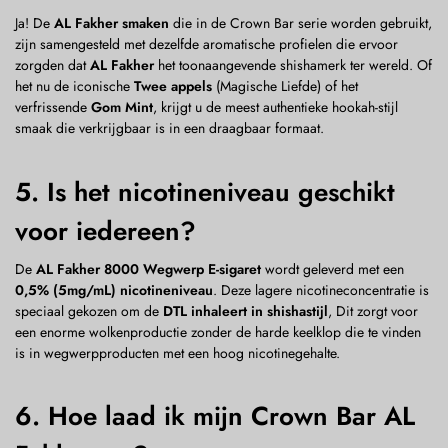
Ja! De
AL Fakher smaken
die in de Crown Bar serie worden gebruikt,
zijn samengesteld met dezelfde aromatische profielen die ervoor
zorgden dat
AL Fakher
het toonaangevende shishamerk ter wereld. Of
het nu de iconische
Twee appels
(Magische Liefde) of het
verfrissende
Gom Mint
, krijgt u de meest authentieke hookah-stijl
smaak die verkrijgbaar is in een draagbaar formaat.
5. Is het nicotineniveau geschikt
voor iedereen?
De
AL Fakher 8000 Wegwerp E-sigaret
wordt geleverd met een
0,5% (5mg/mL) nicotineniveau
. Deze lagere nicotineconcentratie is
speciaal gekozen om de
DTL inhaleert in shishastijl
, Dit zorgt voor
een enorme wolkenproductie zonder de harde keelklop die te vinden
is in wegwerpproducten met een hoog nicotinegehalte.
6. Hoe laad ik mijn Crown Bar AL