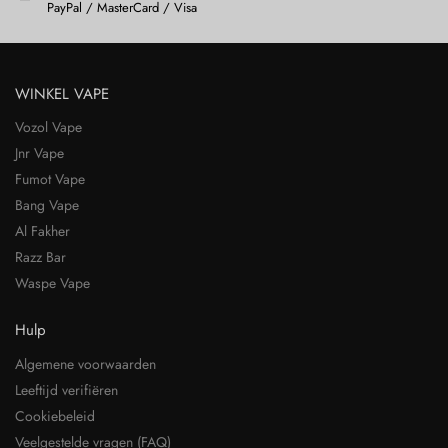
PayPal / MasterCard / Visa
WINKEL VAPE
Vozol Vape
Jnr Vape
Fumot Vape
Bang Vape
Al Fakher
Razz Bar
Waspe Vape
Hulp
Algemene voorwaarden
Leeftijd verifiëren
Cookiebeleid
Veelgestelde vragen (FAQ)