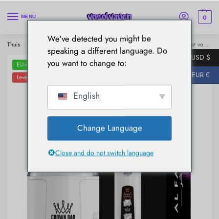
0
MENU
We've detected you might be
Thuis
Al Fakher
AL Fakher 8000 Crystal
AL Fakher 8000 E-sigaret voor eenmalig gebruik - Magic Love
/
/
/
speaking a different language. Do
USD $
you want to change to:
EU-magazijnen
EUR €
Levering in 5-7 dagen
English
Change Language
Close and do not switch language