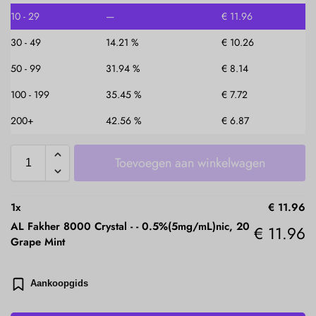
10 - 29
—
€
11.96
30 - 49
14.21 %
€
10.26
50 - 99
31.94 %
€
8.14
100 - 199
35.45 %
€
7.72
200+
42.56 %
€
6.87
Toevoegen aan winkelwagen
1
x
€
11.96
AL Fakher 8000 Crystal -
-
0.5%(5mg/mL)nic, 20
€
11.96
Grape Mint
Aankoopgids