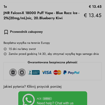
1
x
€
13.45
JNR Falcon-X 18000 Puff Vape - Blue Razz Ice
-
€
13.45
2%(20mg/mL)nic, 20.Blueberry Kiwi
Przewodnik zakupowy
Bezpłatna wysyłka na terenie Europy
15 dni na łatwy zwrot
Zamów przed godziną 14:30, aby otrzymać wysyłkę tego samego dnia
Gwarantowana bezpieczna płatność
Jakieś pytania? Kliknij przycisk poniżej