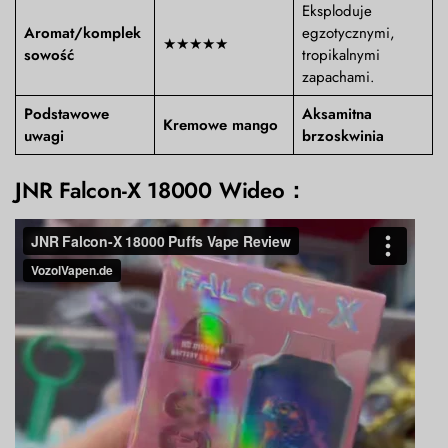
Eksploduje
Aromat/komplek
egzotycznymi,
★★★★★
sowość
tropikalnymi
zapachami.
Podstawowe
Aksamitna
Kremowe mango
uwagi
brzoskwinia
JNR Falcon-X 18000
Wideo：