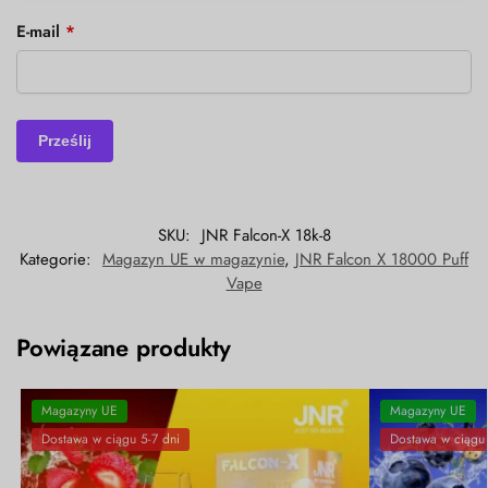
E-mail
*
SKU:
JNR Falcon-X 18k-8
Kategorie:
Magazyn UE w magazynie
,
JNR Falcon X 18000 Puff
Vape
Powiązane produkty
Magazyny UE
Magazyny UE
Dostawa w ciągu 5-7 dni
Dostawa w ciągu 