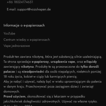
+86 18024174651
E-mail: support@vozolvapen.de
Informacje o e-papierosach
YouTube
Centrum wiedzy o e-papierosach
Vape jednorazowe
Produkt ten zawiera nikotynę, która jest substancją silnie uzależniającą.
Ta strona sprzedaje
e-papierosy
,
urządzenia vape
, oraz
e-liquidy
zawierający
nikotyna
. Produkty te są przeznaczone do
tylko dorośli
palacze
i są
nieodpowiedni
dla osób niepalących, nieletnich poniżej
18 roku życia, kobiet w ciąży lub karmiących piersią.
Aby je nabyć i używać, należy być w wieku uprawniającym do palenia
w danym kraju. Przechowywać poza zasięgiem dzieci i zwierząt
domowych.
Przed użyciem
, skonsultować się z lekarzem w przypadku
Japanese
jakichkolwiek dolegliwości zdrowotnych. Używać na własne ryzyko.