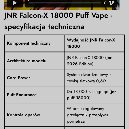
JNR Falcon-X 18000 Puff Vape -
specyfikacja techniczna
Wydajność JNR Falcon-X
Komponent techniczny
18000
JNR Falcon-X 18000 (
jnr
Architektura modelu
2026
Edition)
System dwurdzeniowy z
Core Power
cewką siatkową 0,6Ω
Do 18 000 zaciągnięć (
jnr
Puff Endurance
puff 18000
)
W pełni regulowany
Kontrola oparów
przełącznik przepływu
powietrza