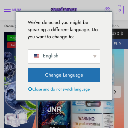
0
MENU
We've detected you might be
Strona główna
JNR Vape
JNR Falcon X 18000 Puff Vape
JNR Falcon-X 18000 Puff Vape - Brzoskwinia Mango Ananas
/
/
/
speaking a different language. Do
USD $
you want to change to:
Magazyny UE
EUR
Dostawa w ciągu 5-7 dni
English
Change Language
Close and do not switch language