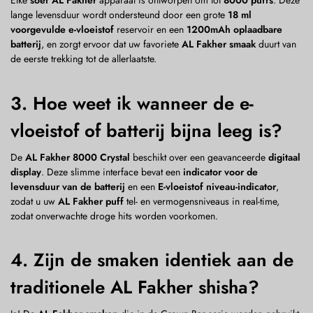
Elke
soef AL Fakher
apparaat is ontworpen om tot
8000 puffs
. Deze
lange levensduur wordt ondersteund door een grote
18 ml
voorgevulde e-vloeistof
reservoir en een
1200mAh oplaadbare
batterij
, en zorgt ervoor dat uw favoriete
AL Fakher smaak
duurt van
de eerste trekking tot de allerlaatste.
3. Hoe weet ik wanneer de e-
vloeistof of batterij bijna leeg is?
De
AL Fakher 8000 Crystal
beschikt over een geavanceerde
digitaal
display
. Deze slimme interface bevat een
indicator voor de
levensduur van de batterij
en een
E-vloeistof niveau-indicator
,
zodat u uw
AL Fakher puff
tel- en vermogensniveaus in real-time,
zodat onverwachte droge hits worden voorkomen.
4. Zijn de smaken identiek aan de
traditionele AL Fakher shisha?