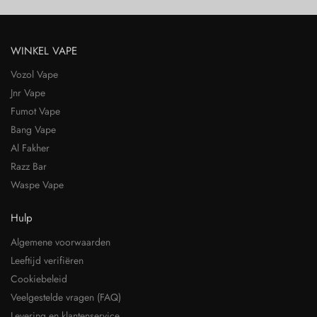
WINKEL VAPE
Vozol Vape
Jnr Vape
Fumot Vape
Bang Vape
Al Fakher
Razz Bar
Waspe Vape
Hulp
Algemene voorwaarden
Leeftijd verifiëren
Cookiebeleid
Veelgestelde vragen (FAQ)
Levering en klantenservice