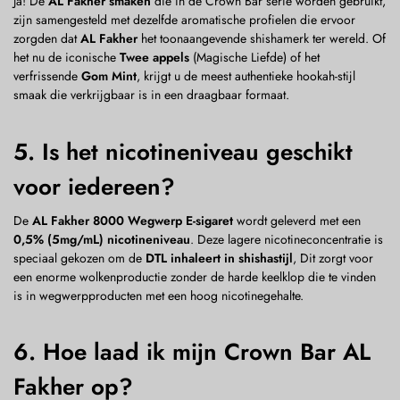
Ja! De
AL Fakher smaken
die in de Crown Bar serie worden gebruikt,
zijn samengesteld met dezelfde aromatische profielen die ervoor
zorgden dat
AL Fakher
het toonaangevende shishamerk ter wereld. Of
het nu de iconische
Twee appels
(Magische Liefde) of het
verfrissende
Gom Mint
, krijgt u de meest authentieke hookah-stijl
smaak die verkrijgbaar is in een draagbaar formaat.
5. Is het nicotineniveau geschikt
voor iedereen?
De
AL Fakher 8000 Wegwerp E-sigaret
wordt geleverd met een
0,5% (5mg/mL) nicotineniveau
. Deze lagere nicotineconcentratie is
speciaal gekozen om de
DTL inhaleert in shishastijl
, Dit zorgt voor
een enorme wolkenproductie zonder de harde keelklop die te vinden
is in wegwerpproducten met een hoog nicotinegehalte.
6. Hoe laad ik mijn Crown Bar AL
Fakher op?