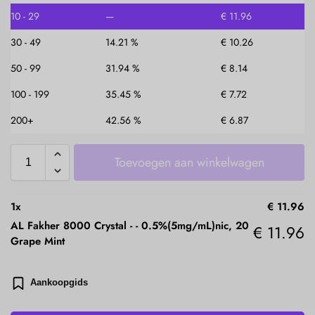
10 - 29
—
€
11.96
30 - 49
14.21 %
€
10.26
50 - 99
31.94 %
€
8.14
100 - 199
35.45 %
€
7.72
200+
42.56 %
€
6.87
Toevoegen aan winkelwagen
1
x
€
11.96
AL Fakher 8000 Crystal -
-
0.5%(5mg/mL)nic, 20
€
11.96
Grape Mint
Aankoopgids