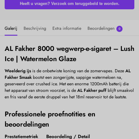
Heeft u vragen? Verzoek om teruggebeld te worden.
Galerij
Beschrijving
Extra informatie
Beoordelingen
0
AL Fakher 8000 wegwerp-e-sigaret – Lush
Ice | Watermelon Glaze
Weelderig ijs
is de onbetwiste koning van de zomervapes. Deze
AL
Fakher Smaak
bootst een zongerijpte, sappige watermeloen na,
geserveerd over crushed ice. Met een enorme 1200mAh batterij die
het apparaat van stroom voorziet, is de
AL Fakher puff
blijft smaakvol
en fris vanaf de eerste druppel van het 18ml reservoir tot de laatste.
Professionele proefnotities en
beoordelingen
Prestatiemetriek
Beoordeling / Detail