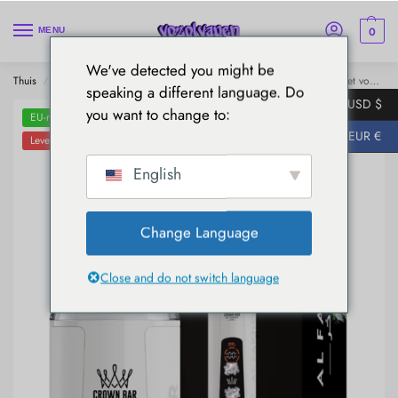
0
MENU
We've detected you might be
Thuis
Al Fakher
AL Fakher 8000 Crystal
AL Fakher 8000 E-sigaret voor eenmalig gebruik - Lush Ice
/
/
/
speaking a different language. Do
USD $
you want to change to:
EU-magazijnen
EUR €
Levering in 5-7 dagen
English
Change Language
Close and do not switch language