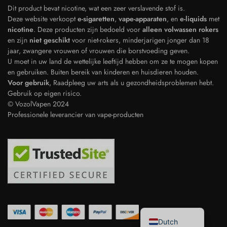
Dit product bevat nicotine, wat een zeer verslavende stof is.
Deze website verkoopt
e-sigaretten
,
vape-apparaten
, en
e-liquids
met
nicotine
. Deze producten zijn bedoeld voor
alleen volwassen rokers
en zijn
niet geschikt
voor niet-rokers, minderjarigen jonger dan 18
jaar, zwangere vrouwen of vrouwen die borstvoeding geven.
U moet in uw land de wettelijke leeftijd hebben om ze te mogen kopen
en gebruiken. Buiten bereik van kinderen en huisdieren houden.
Voor gebruik
, Raadpleeg uw arts als u gezondheidsproblemen hebt.
Polish
Gebruik op eigen risico.
© VozolVapen 2024
Japanese
Professionele leverancier van vape-producten
Swedish
Spanish
French
Italian
English
German
Dutch