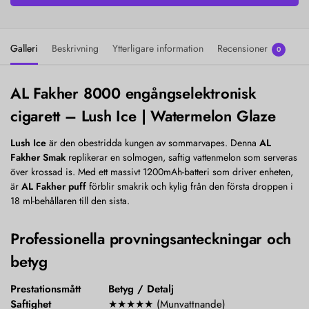
Galleri
Beskrivning
Ytterligare information
Recensioner
0
AL Fakher 8000 engångselektronisk
cigarett – Lush Ice | Watermelon Glaze
Lush Ice
är den obestridda kungen av sommarvapes. Denna
AL
Fakher Smak
replikerar en solmogen, saftig vattenmelon som serveras
över krossad is. Med ett massivt 1200mAh-batteri som driver enheten,
är
AL Fakher puff
förblir smakrik och kylig från den första droppen i
18 ml-behållaren till den sista.
Professionella provningsanteckningar och
betyg
Prestationsmått
Betyg / Detalj
Saftighet
★★★★★ (Munvattnande)