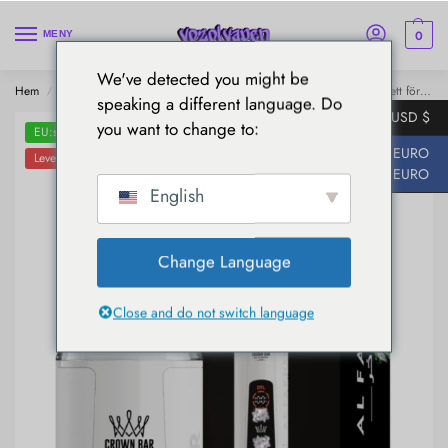
0
MENY
We've detected you might be
Hem
Al Fakher
AL Fakher 8000 Kristall
AL Fakher 8000 E-cigarett för engångsbruk - Lush Ice
/
/
/
speaking a different language. Do
USD $
you want to change to:
EU:s lager
EURO
Leverans inom 5-7 dagar
EURO
English
Change Language
Close and do not switch language