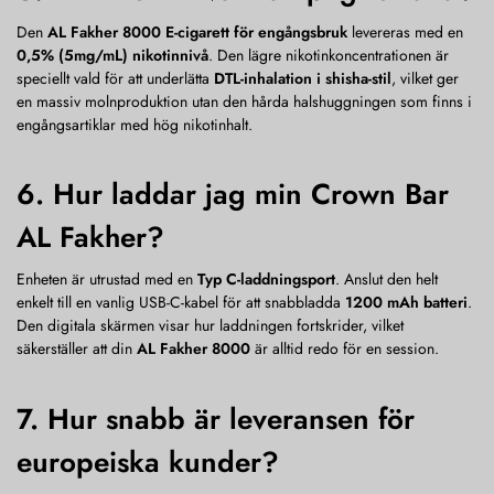
Den
AL Fakher 8000 E-cigarett för engångsbruk
levereras med en
0,5% (5mg/mL) nikotinnivå
. Den lägre nikotinkoncentrationen är
speciellt vald för att underlätta
DTL-inhalation i shisha-stil
, vilket ger
en massiv molnproduktion utan den hårda halshuggningen som finns i
engångsartiklar med hög nikotinhalt.
6. Hur laddar jag min Crown Bar
AL Fakher?
Enheten är utrustad med en
Typ C-laddningsport
. Anslut den helt
enkelt till en vanlig USB-C-kabel för att snabbladda
1200 mAh batteri
.
Den digitala skärmen visar hur laddningen fortskrider, vilket
säkerställer att din
AL Fakher 8000
är alltid redo för en session.
7. Hur snabb är leveransen för
europeiska kunder?