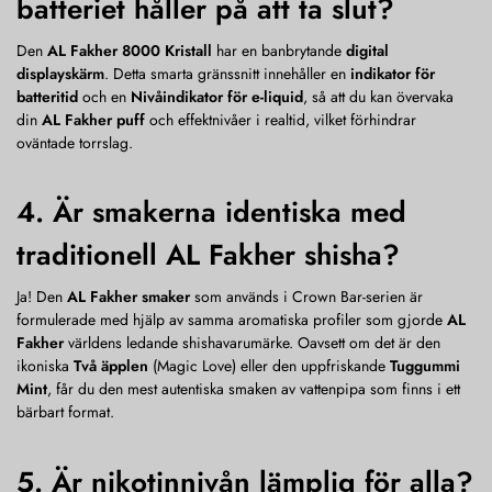
batteriet håller på att ta slut?
Den
AL Fakher 8000 Kristall
har en banbrytande
digital
displayskärm
. Detta smarta gränssnitt innehåller en
indikator för
batteritid
och en
Nivåindikator för e-liquid
, så att du kan övervaka
din
AL Fakher puff
och effektnivåer i realtid, vilket förhindrar
oväntade torrslag.
4. Är smakerna identiska med
traditionell AL Fakher shisha?
Ja! Den
AL Fakher smaker
som används i Crown Bar-serien är
formulerade med hjälp av samma aromatiska profiler som gjorde
AL
Fakher
världens ledande shishavarumärke. Oavsett om det är den
ikoniska
Två äpplen
(Magic Love) eller den uppfriskande
Tuggummi
Mint
, får du den mest autentiska smaken av vattenpipa som finns i ett
bärbart format.
5. Är nikotinnivån lämplig för alla?