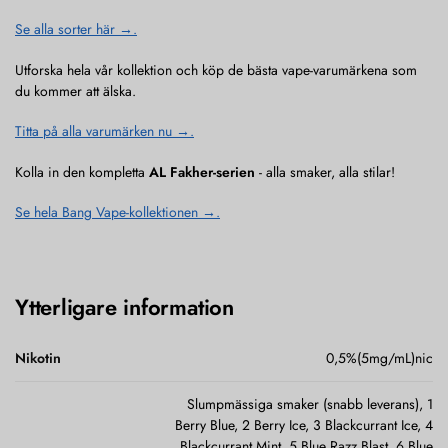
Se alla sorter här →.
Utforska hela vår kollektion och köp de bästa vape-varumärkena som
du kommer att älska.
Titta på alla varumärken nu →.
Kolla in den kompletta
AL Fakher-serien
- alla smaker, alla stilar!
Se hela Bang Vape-kollektionen →.
Ytterligare information
Nikotin
0,5%(5mg/mL)nic
Slumpmässiga smaker (snabb leverans), 1
Berry Blue, 2 Berry Ice, 3 Blackcurrant Ice, 4
Blackcurrant Mint, 5 Blue Razz Blast, 6 Blue