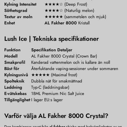
Kylning Intensitet
★★★★☆ (Deep Frost)
Söthetsgrad
★★★★☆ (Naturlig melon)
Textur av moln
★★★★★ (sammetslen och mjuk)
Enhet
AL Fakher 8000
Kristall
Lush Ice | Tekniska specifikationer
Funktion
Specifikation Detaljer
Modell
AL Fakher 8000 Crystal (Crown Bar)
Smakprofil
Kanderad vattenmelon och is kallare än noll
Bäst för
Återfuktande vaping-sessioner under sommaren
Kylningsnivå
★★★★★ (Maximal frost)
Spolteknik
Dubbla nät för smakmättnad
Laddning
Typ-C (laddningsbar)
E-vätskebas
18ML Premium Nic Salt Juice
Tillgänglighet
I lager EU:s lager
Varför välja AL Fakher 8000 Crystal?
Den kombinerar arvet från
al fakher
shisha med bekvämligheten av en