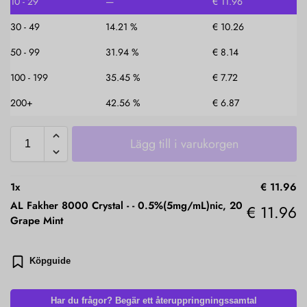
10 - 29
—
€
11.96
30 - 49
14.21 %
€
10.26
50 - 99
31.94 %
€
8.14
100 - 199
35.45 %
€
7.72
200+
42.56 %
€
6.87
Lägg till i varukorgen
1
x
€
11.96
AL Fakher 8000 Crystal -
-
0.5%(5mg/mL)nic, 20
€
11.96
Grape Mint
Köpguide
Har du frågor? Begär ett återuppringningssamtal