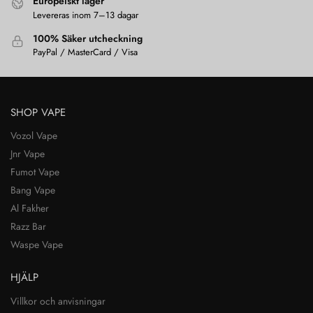
Europeiskt lager
Levereras inom 7–13 dagar
100% Säker utcheckning
PayPal / MasterCard / Visa
SHOP VAPE
Vozol Vape
Jnr Vape
Fumot Vape
Bang Vape
Al Fakher
Razz Bar
Waspe Vape
HJÄLP
Villkor och anvisningar