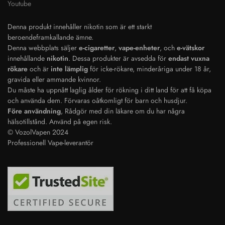
Youtube
Denna produkt innehåller nikotin som är ett starkt
beroendeframkallande ämne.
Denna webbplats säljer
e-cigaretter
,
vape-enheter
, och
e-vätskor
innehållande
nikotin
. Dessa produkter är avsedda för
endast vuxna
rökare
och är
inte lämplig
för icke-rökare, minderåriga under 18 år,
gravida eller ammande kvinnor.
Du måste ha uppnått laglig ålder för rökning i ditt land för att få köpa
och använda dem. Förvaras oåtkomligt för barn och husdjur.
Före användning
, Rådgör med din läkare om du har några
Polish
hälsotillstånd. Använd på egen risk.
© VozolVapen 2024
Japanese
Professionell Vape-leverantör
Dutch
Spanish
French
Italian
English