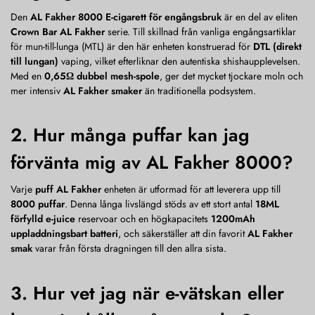
Den
AL Fakher 8000 E-cigarett för engångsbruk
är en del av eliten
Crown Bar AL Fakher
serie. Till skillnad från vanliga engångsartiklar
för mun-till-lunga (MTL) är den här enheten konstruerad för
DTL (direkt
till lungan)
vaping, vilket efterliknar den autentiska shishaupplevelsen.
Med en
0,65Ω dubbel mesh-spole
, ger det mycket tjockare moln och
mer intensiv
AL Fakher smaker
än traditionella podsystem.
2. Hur många puffar kan jag
förvänta mig av AL Fakher 8000?
Varje
puff AL Fakher
enheten är utformad för att leverera upp till
8000 puffar
. Denna långa livslängd stöds av ett stort antal
18ML
förfylld e-juice
reservoar och en högkapacitets
1200mAh
uppladdningsbart batteri
, och säkerställer att din favorit
AL Fakher
smak
varar från första dragningen till den allra sista.
3. Hur vet jag när e-vätskan eller