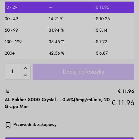
10 - 29
—
€
11.96
30 - 49
14.21 %
€
10.26
50 - 99
31.94 %
€
8.14
100 - 199
35.45 %
€
7.72
200+
42.56 %
€
6.87
Dodaj do koszyka
1
x
€
11.96
AL Fakher 8000 Crystal -
-
0.5%(5mg/mL)nic, 20
€
11.96
Grape Mint
Przewodnik zakupowy