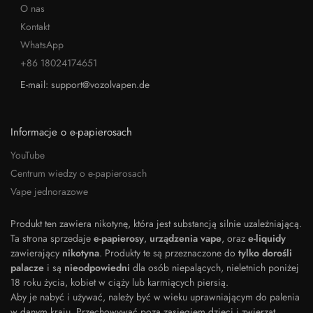
O nas
Kontakt
WhatsApp
+86 18024174651
E-mail: support@vozolvapen.de
Informacje o e-papierosach
YouTube
Centrum wiedzy o e-papierosach
Vape jednorazowe
Produkt ten zawiera nikotynę, która jest substancją silnie uzależniającą.
Ta strona sprzedaje
e-papierosy
,
urządzenia vape
, oraz
e-liquidy
zawierający
nikotyna
. Produkty te są przeznaczone do
tylko dorośli
palacze
i są
nieodpowiedni
dla osób niepalących, nieletnich poniżej
18 roku życia, kobiet w ciąży lub karmiących piersią.
Aby je nabyć i używać, należy być w wieku uprawniającym do palenia
w danym kraju. Przechowywać poza zasięgiem dzieci i zwierząt