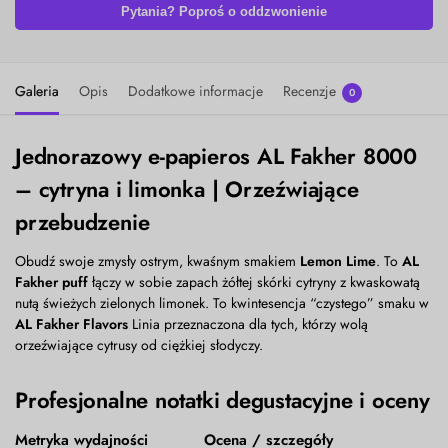
Pytania? Poproś o oddzwonienie
Galeria
Opis
Dodatkowe informacje
Recenzje
0
Jednorazowy e-papieros AL Fakher 8000
– cytryna i limonka | Orzeźwiające
przebudzenie
Obudź swoje zmysły ostrym, kwaśnym smakiem
Lemon Lime
. To
AL
Fakher puff
łączy w sobie zapach żółtej skórki cytryny z kwaskowatą
nutą świeżych zielonych limonek. To kwintesencja “czystego” smaku w
AL Fakher Flavors
Linia przeznaczona dla tych, którzy wolą
orzeźwiające cytrusy od ciężkiej słodyczy.
Profesjonalne notatki degustacyjne i oceny
Metryka wydajności
Ocena / szczegóły