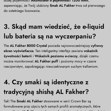
dużej pojemności
Akumulator o pojemności 1200 mAh
,
zapewniając, że Twój ulubiony
Smak AL Fakher
trwa od pierwszego
do ostatniego losowania.
3. Skąd mam wiedzieć, że e-liquid
lub bateria są na wyczerpaniu?
The
AL Fakher 8000 Crystal
posiada najnowocześniejszy
cyfrowy
ekran wyświetlacza
. Ten inteligentny interfejs zawiera
wskaźnik
żywotności baterii
i
Wskaźnik poziomu e-cieczy
, dzięki czemu
można monitorować
AL Fakher puff
i poziomy mocy w czasie
rzeczywistym, zapobiegając nieoczekiwanym suchym trafieniom.
4. Czy smaki są identyczne z
tradycyjną shishą AL Fakher?
Tak! The
Smaki AL Fakher
stosowane w serii Crown Bar są
formułowane przy użyciu tych samych profili aromatycznych, które