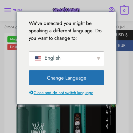
0
MENU
We've detected you might be
Strona główna
Al Fakher
AL Fakher 8000 Crystal
AL Fakher 8000 Jednorazowy papieros elektroniczny - cytrynowa limonka
/
/
/
speaking a different language. Do
USD $
you want to change to:
Magazyny UE
EUR
Dostawa w ciągu 5-7 dni
English
Change Language
Close and do not switch language