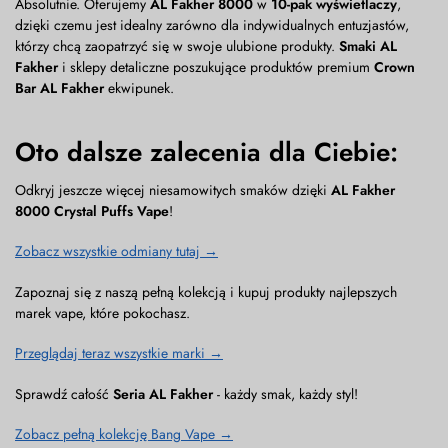
Absolutnie. Oferujemy
AL Fakher 8000
w
10-pak wyświetlaczy
,
dzięki czemu jest idealny zarówno dla indywidualnych entuzjastów,
którzy chcą zaopatrzyć się w swoje ulubione produkty.
Smaki AL
Fakher
i sklepy detaliczne poszukujące produktów premium
Crown
Bar AL Fakher
ekwipunek.
Oto dalsze zalecenia dla Ciebie:
Odkryj jeszcze więcej niesamowitych smaków dzięki
AL Fakher
8000 Crystal Puffs Vape
!
Zobacz wszystkie odmiany tutaj →
Zapoznaj się z naszą pełną kolekcją i kupuj produkty najlepszych
marek vape, które pokochasz.
Przeglądaj teraz wszystkie marki →
Sprawdź całość
Seria AL Fakher
- każdy smak, każdy styl!
Zobacz pełną kolekcję Bang Vape →