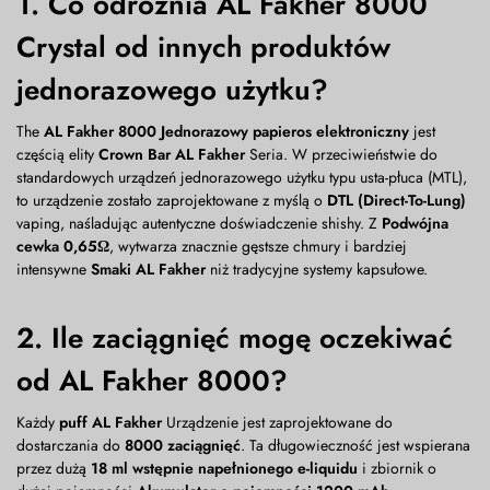
1. Co odróżnia AL Fakher 8000
Crystal od innych produktów
jednorazowego użytku?
The
AL Fakher 8000 Jednorazowy papieros elektroniczny
jest
częścią elity
Crown Bar AL Fakher
Seria. W przeciwieństwie do
standardowych urządzeń jednorazowego użytku typu usta-płuca (MTL),
to urządzenie zostało zaprojektowane z myślą o
DTL (Direct-To-Lung)
vaping, naśladując autentyczne doświadczenie shishy. Z
Podwójna
cewka 0,65Ω
, wytwarza znacznie gęstsze chmury i bardziej
intensywne
Smaki AL Fakher
niż tradycyjne systemy kapsułowe.
2. Ile zaciągnięć mogę oczekiwać
od AL Fakher 8000?
Każdy
puff AL Fakher
Urządzenie jest zaprojektowane do
dostarczania do
8000 zaciągnięć
. Ta długowieczność jest wspierana
przez dużą
18 ml wstępnie napełnionego e-liquidu
i zbiornik o