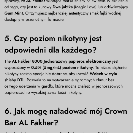
sprawiły, że
AL Fakher
wiodąca marka shishy na świecie. Niezależnie
od tego, czy jest to kultowy
Dwa jabłka
(Magic Love) lub odświeżający
Gum Mint
, Otrzymujesz najbardziej autentyczny smak fajki wodnej
dostępny w przenośnym formacie.
5. Czy poziom nikotyny jest
odpowiedni dla każdego?
The
AL Fakher 8000 Jednorazowy papieros elektroniczny
jest
wyposażony w
0.5% (5mg/mL) poziom nikotyny
. To niższe stężenie
nikotyny zostało specjalnie dobrane, aby ułatwić
Wdech w stylu
shishy DTL
, Pozwala to na wytwarzanie ogromnych chmur bez
ostrego uderzenia w gardło, które można znaleźć w jednorazowych
papierosach o wysokiej zawartości nikotyny.
6. Jak mogę naładować mój Crown
Bar AL Fakher?