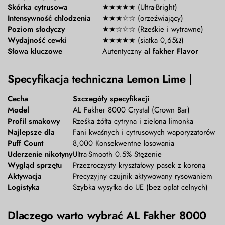
Skórka cytrusowa
★★★★★ (Ultra-Bright)
Intensywność chłodzenia
★★★☆☆ (orzeźwiający)
Poziom słodyczy
★★☆☆☆ (Rześkie i wytrawne)
Wydajność cewki
★★★★★ (siatka 0,65Ω)
Słowa kluczowe
Autentyczny
al fakher Flavor
Specyfikacja techniczna Lemon Lime |
Cecha
Szczegóły specyfikacji
Model
AL Fakher 8000 Crystal (Crown Bar)
Profil smakowy
Rześka żółta cytryna i zielona limonka
Najlepsze dla
Fani kwaśnych i cytrusowych waporyzatorów
Puff Count
8,000 Konsekwentne losowania
Uderzenie nikotyny
Ultra-Smooth 0.5% Stężenie
Wygląd sprzętu
Przezroczysty kryształowy pasek z koroną
Aktywacja
Precyzyjny czujnik aktywowany rysowaniem
Logistyka
Szybka wysyłka do UE (bez opłat celnych)
Dlaczego warto wybrać AL Fakher 8000